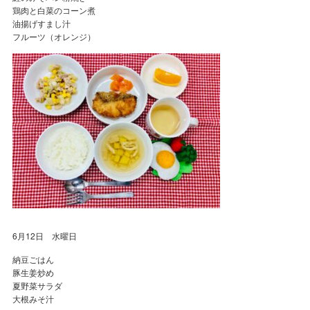
鶏肉と白菜のコーン煮
油揚げすまし汁
フルーツ（オレンジ）
6月12日 水曜日
納豆ごはん
豚生姜炒め
夏野菜サラダ
大根みそ汁