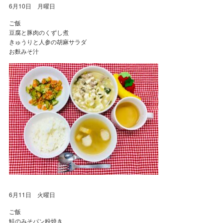
6月10日 月曜日
ご飯
豆腐と豚肉のくずし煮
きゅうりと人参の胡麻サラダ
お麩みそ汁
6月11日 火曜日
ご飯
鮭のみそパン粉焼き