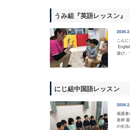
うみ組『英語レッスン』
2026.2
こんにち
Engli
遊び」
にじ組
中国語レッスン
2026.2
保護者
老师
最
の生活