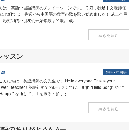
ちは、英語中国語講師のチンイーウエンです。 你好，我是中文老师陈
 にじ組では、先週から中国語の数字の歌を歌い始めました！ 从上个星
，彩虹组的小朋友们开始唱数字的歌。 朝...
続きを読む
レッスン
」
.20
英語・中国語
んにちは！英語講師の文先生です Hello everyone!This is your
sh wen teacher ! 英語初めてのレッスンでは、まず “Hello Song” や “If
re Happy ” を通して、手を振る・拍手す...
続きを読む
語でありがとう^_^ー