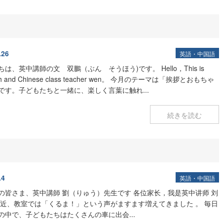
.26
英語・中国語
は、英中講師の文 双鵬（ぶん そうほう)です。 Hello，This is
sh and Chinese class teacher wen。 今月のテーマは「挨拶とおもちゃ
です。子どもたちと一緒に、楽しく言葉に触れ...
続きを読む
.4
英語・中国語
の皆さま、英中講師 劉（りゅう）先生です
各位家长，我是英中讲师 刘
近、教室では「くるま！」という声がますます増えてきました
。 毎日
の中で、子どもたちはたくさんの車に出会...