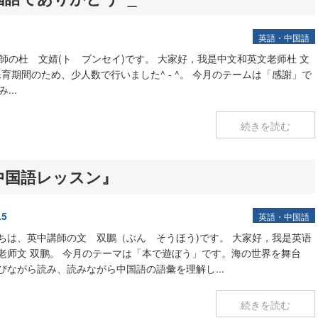
英語・中国語
師の杜 文婧(ト ブンセイ)です。 大家好，我是中文和英文老师杜 文
育期間のため、少人数で行いました^ - ^。 今月のテームは「感謝」で
...
続きを読む
中国語レッスン』
.5
英語・中国語
ちは、英中講師の文 双鵬（ぶん そうほう)です。 大家好，我是英语
老师文 双鹏。 今月のテーマは「本で遊ぼう」です。海の世界を舞台
びながら読み、読みながら中国語の語彙を理解し...
続きを読む