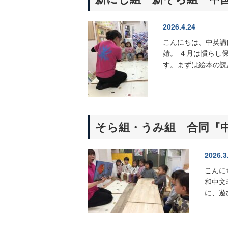
2026.4.24
こんにちは、中英講
婧。 ４月は慣らし保
す。まずは絵本の読み
そら組・うみ組 合同『
2026.3
こんに
和中文
に、遊