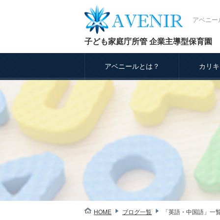
アベニー
子ども家庭庁所管 企業主導型保育園
アベニールとは？
カリキ
HOME
ブログ一覧
「英語・中国語」一