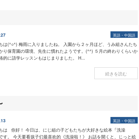
』
.27
英語・中国語
ちは(^○^) 梅雨に入りましたね。 入園から２ヶ月ほど、うみ組さんたち
かり保育園の環境、先生に慣れたようです。(^^) ５月の終わりくらいか
格的に語学レッスンもはじまりました。 H...
続きを読む
〜
.13
英語・中国語
ちは 你好！ 今日は、にじ組の子どもたちが大好きな絵本『洗澡
です。 今天要看孩子们最喜欢的《洗澡啦！》 お話を開くと、じっと絵