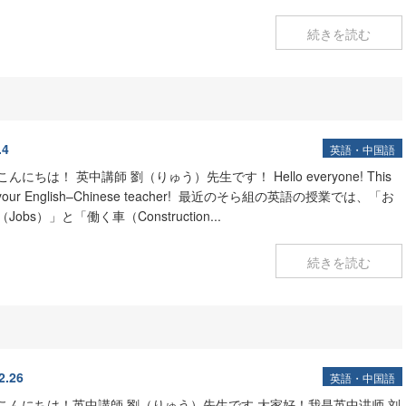
続きを読む
.4
英語・中国語
こんにちは！ 英中講師 劉（りゅう）先生です！
Hello everyone! This
 your English–Chinese teacher!
最近のそら組の英語の授業では、「お
Jobs）」と「働く車（Construction...
続きを読む
2.26
英語・中国語
こんにちは！英中講師 劉（りゅう）先生です
大家好！我是英中讲师 刘