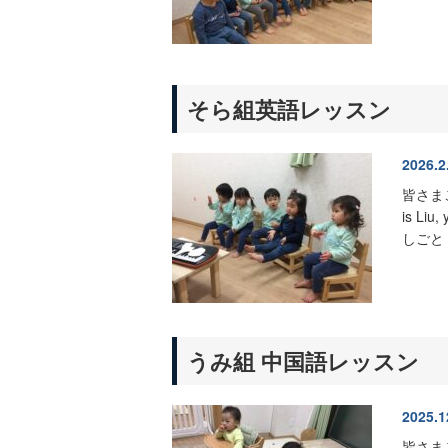
そら組
英語レッスン
2026.2
皆さま
is Liu,
しごと（
うみ組
中国語レッスン
2025.1
皆さま