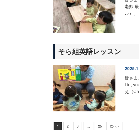
老师
最
ル）」
そら組
英語レッスン
2025.1
皆さま
Liu, y
え（Ch
1
2
3
…
25
次へ »