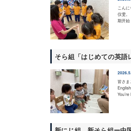
こんに
仪雯。
期开始
そら組「はじめての英語
2026.5
皆さまこ
Engli
You’
新にじ組 新そら組ー中国