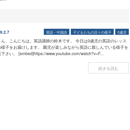
9.2.7
英語・中国語
子どもたちの日々の様子
0歳児
さん、こんにちは。英語講師の鈴木です。 今日は0歳児の英語のレッス
の様子をお届けします。 園児が楽しみながら英語に親しんでいる様子を
さい。 [embed]https://www.youtube.com/watch?v=F...
続きを読む