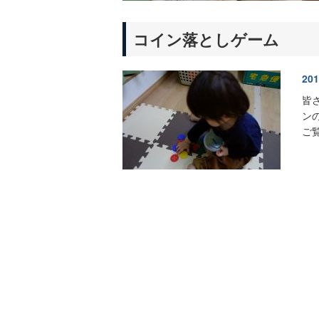
コイン落としゲーム
201
皆
ン
ご覧下