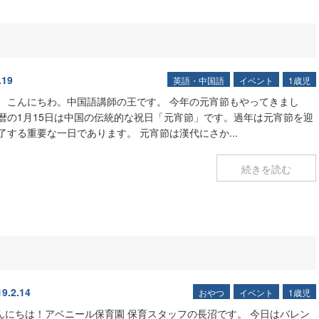
.19
英語・中国語
イベント
1歳児
、こんにちわ。中国語講師の王です。 今年の元宵節もやってきまし
暦の1月15日は中国の伝統的な祝日「元宵節」です。過年は元宵節を迎
了する重要な一日であります。 元宵節は漢代にさか...
続きを読む
19.2.14
おやつ
イベント
1歳児
んにちは！アベニール保育園 保育スタッフの長沼です。 今日はバレン