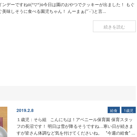
インデーですねo(^▽^)o今日は園のおやつでクッキーが出ました！ もぐ
ぐ美味しそうに食べる園児ちゃん！ んーまぁ(*´-`)と言...
続きを読む
2019.2.8
給食
1歳児
１歳児：そら組 こんにちは！アベニール保育園 保育スタッ
フの長沼です！ 明日は雪が降るそうですね…寒い日が続きま
すが皆さん体調など気を付けてくださいね。 *今週の給食* ...