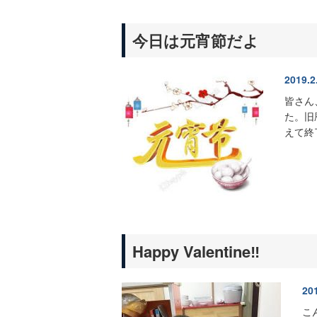
今日は元宵節だよ
2019.2
皆さん
た。旧
えて終
Happy Valentine‼︎
20
こ