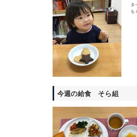
タ
も
今週の給食
そら組