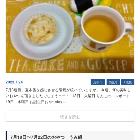
2023.7.24
おやつ
2歳児
1歳児
7月3週目、夏本番を感じさせる陽気が続いていますが、 今週、何の美味し
いおやつを頂きましたでしょう＾ー＾ 18日 火曜日 りんごのコンポート
19日 水曜日
お誕生日おやつday ...
続きを読む
7月18日〜7月22日のおやつ
うみ組