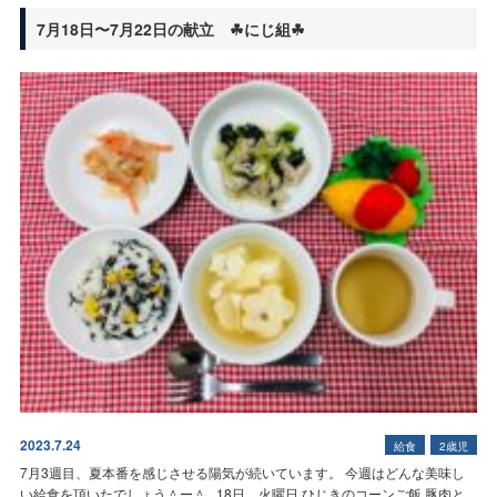
7月18日〜7月22日の献立 ☘にじ組☘
2023.7.24
給食
2歳児
7月3週目、夏本番を感じさせる陽気が続いています。 今週はどんな美味し
い給食を頂いたでしょう＾ー＾ 18日 火曜日 ひじきのコーンご飯 豚肉と