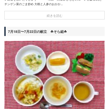
チンゲン菜のごま炒め 大根と人参のおかか...
続きを読む
7月18日〜7月22日の献立 ☘そら組☘