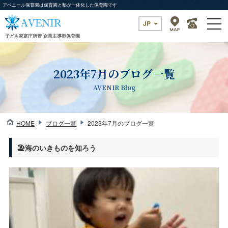
アベニール保育園は保育園と塾が一体化した保育園です
togg
JP
navi
子ども家庭庁所管 企業主導型保育園
2023年7月のブログ一覧
AVENIR Blog
HOME
ブログ一覧
2023年7月のブログ一覧
🏖海のいきものを知ろう