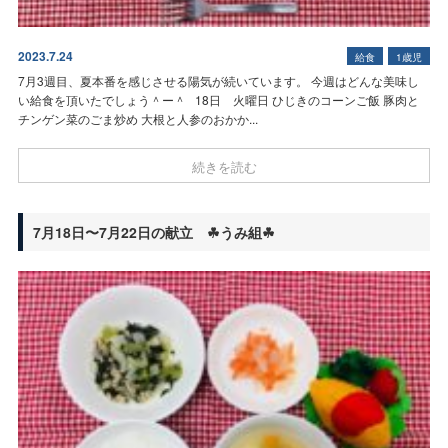
2023.7.24
給食
1歳児
7月3週目、夏本番を感じさせる陽気が続いています。 今週はどんな美味し
い給食を頂いたでしょう＾ー＾ 18日 火曜日 ひじきのコーンご飯 豚肉と
チンゲン菜のごま炒め 大根と人参のおかか...
続きを読む
7月18日〜7月22日の献立 ☘うみ組☘