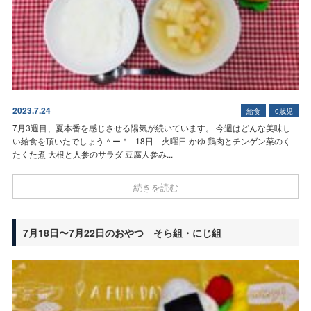
2023.7.24
給食
0歳児
7月3週目、夏本番を感じさせる陽気が続いています。 今週はどんな美味し
い給食を頂いたでしょう＾ー＾ 18日 火曜日 かゆ 鶏肉とチンゲン菜のく
たくた煮 大根と人参のサラダ 豆腐人参み...
続きを読む
7月18日〜7月22日のおやつ
そら組・にじ組