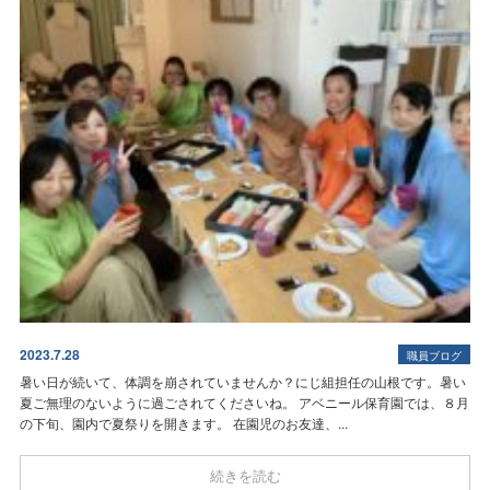
2023.7.28
職員ブログ
暑い日が続いて、体調を崩されていませんか？にじ組担任の山根です。暑い
夏
ご無理のないように過ごされてくださいね。 アベニール保育園では、８月
の下旬、園内で夏祭りを開きます。 在園児のお友達、...
続きを読む