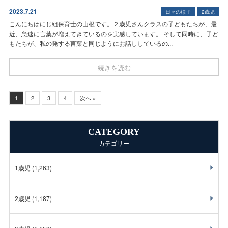
2023.7.21
日々の様子
2歳児
こんにちは
にじ組保育士の山根です。２歳児さんクラスの子どもたちが、最
近、急速に言葉が増えてきているのを実感しています。 そして同時に、子ど
もたちが、私の発する言葉と同じようにお話ししているの...
続きを読む
1
2
3
4
次へ »
CATEGORY
カテゴリー
1歳児
(1,263)
2歳児
(1,187)